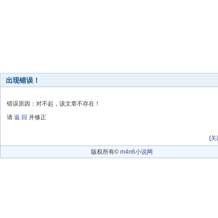
出现错误！
错误原因：对不起，该文章不存在！
请
返 回
并修正
[
关
版权所有©
m4n6小说网