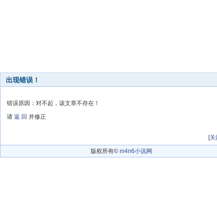
出现错误！
错误原因：对不起，该文章不存在！
请
返 回
并修正
[
关
版权所有©
m4n6小说网