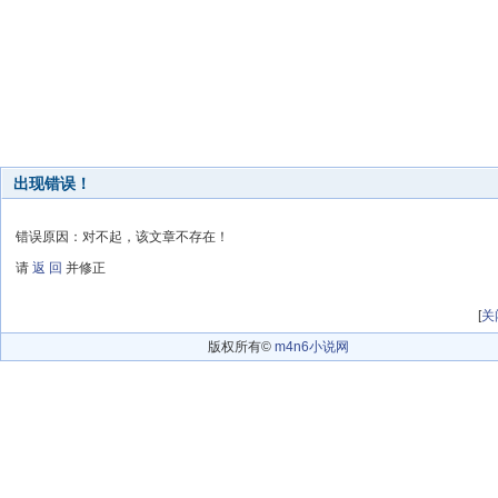
出现错误！
错误原因：对不起，该文章不存在！
请
返 回
并修正
[
关
版权所有©
m4n6小说网