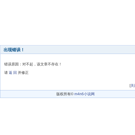
出现错误！
错误原因：对不起，该文章不存在！
请
返 回
并修正
[
关
版权所有©
m4n6小说网