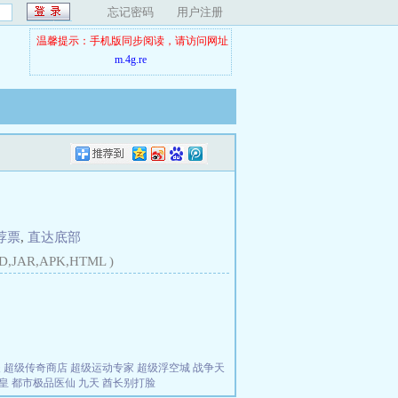
忘记密码
用户注册
温馨提示：手机版同步阅读，请访问网址
m.4g.re
荐票
,
直达底部
D,JAR,APK,HTML )
夫
超级传奇商店
超级运动专家
超级浮空城
战争天
皇
都市极品医仙
九天
酋长别打脸