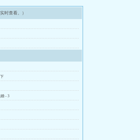
可实时查看。）
 下
 - 3