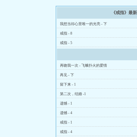
《戒指》最
我想当祢心里唯一的光亮 - 下
戒指 - 8
戒指 - 5
再吻我一次 - 飞蛾扑火的爱情
再见 - 下
留下来 - 1
第二次，结婚 -1
遗憾 - 1
遗憾 - 4
戒指 - 1
戒指 - 4