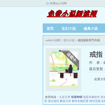
收藏4g小说网
首页
玄幻小说
修真小说
m4n6小说网
>
玄幻小说
> 戒指最新章节列表
戒指
作 者：
最后更新：20
处翼大部
推荐阅读：
九层天界
绿茵峥嵘
我是杀毒软件
美
堂
混元道纪
教练万岁
都市全能巨星
绝对交易
全