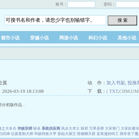
账号：
密码：
搜 索
都市小说
穿越小说
网游小说
科幻小说
其他小说
处翼
动 作：
加入书架
,
投推
26-03-19 18:13:08
下 载：
(
TXT
,CHM,UM
分初版作品...
漫之大冬兵
华娱宗师
斩杀
系统供应商
风水大术士
斩邪
万界圣师
大宋将门
大宋好屠
职武神
位面复制大师
华娱特效大亨
原始大厨王
怪物聊天群
某美漫的特工
我夺舍了魔