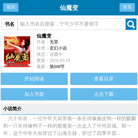
仙魔变
返回
首页
书名
仙魔变
作者：
无罪
分类：
玄幻小说
状态：连载中
更新：2026-03-19
最新：
第608节
开始阅读
查看目录
加入书架
点击下载
小说简介
六十年前，一位中年大叔带着一条长得像癞皮狗一样的麒麟
和一只长得像鸭子一样的鸳鸯第一次走入了中州皇城。那一
年，这个中年大叔穿过了山海主脉，穿过了四季平原...