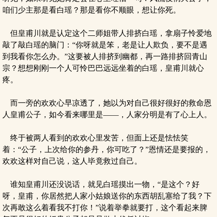
咱们少主那是看白瑶？那是看你不顺眼，想让你死。
但皇甫川就是认定这个二师姐带人排挤白瑶，拿扇子怜爱地
敲了敲白瑶的脑门：“你呀就是笨，老是让人欺负，要不是遇
到我看你怎么办。”这要被人排挤到幽都，再一路排挤回青山
宗？想想刚刚一个人可怜巴巴远远坐着的白瑶，皇甫川就心
疼。
而一旁的欢欢心早凉透了，她以为对自己很好很好的救命恩
人皇甫公子，如今看来哪里是——，人家分明是有了心上人。
终于被两人看到的欢欢心里发苦，但面上还是怯怯笑
着：“公子，上次给你的参丹，你可吃了？”恩情还是要报的，
欢欢这样对自己说，这人毕竟救过自己。
谁知皇甫川还没说话，就见白瑶摸出一物，“是这个？好
呀，皇甫，你居然把人家小姑娘送你的东西胡乱塞给了我？下
次再敢这么着看我不打你！”说着举拳就要打，这个看起来脾