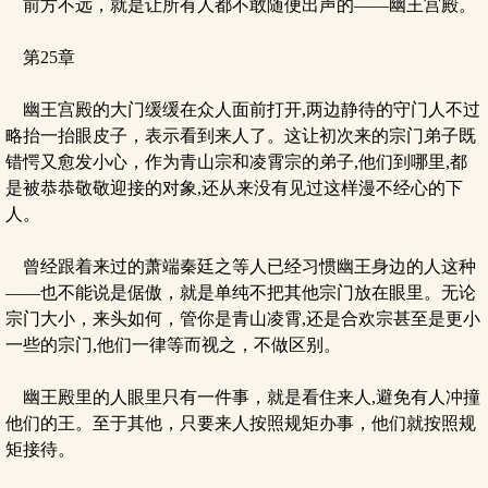
前方不远，就是让所有人都不敢随便出声的——幽王宫殿。
第25章
幽王宫殿的大门缓缓在众人面前打开,两边静待的守门人不过
略抬一抬眼皮子，表示看到来人了。这让初次来的宗门弟子既
错愕又愈发小心，作为青山宗和凌霄宗的弟子,他们到哪里,都
是被恭恭敬敬迎接的对象,还从来没有见过这样漫不经心的下
人。
曾经跟着来过的萧端秦廷之等人已经习惯幽王身边的人这种
——也不能说是倨傲，就是单纯不把其他宗门放在眼里。无论
宗门大小，来头如何，管你是青山凌霄,还是合欢宗甚至是更小
一些的宗门,他们一律等而视之，不做区别。
幽王殿里的人眼里只有一件事，就是看住来人,避免有人冲撞
他们的王。至于其他，只要来人按照规矩办事，他们就按照规
矩接待。