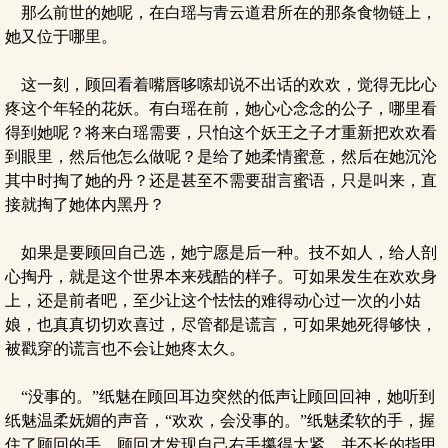
那么前世的她呢，在白瑶与青云道君所在的那条食物链上，
她又位于哪里。
这一刻，顾回看着嘴唇哆嗦却说不出话的欢欢，觉得无比心
疼这个年轻的花妖。有白瑶在前，她心心念念的公子，哪里看
得到她呢？将来白瑶需要，只怕这个妖王之子才重新把欢欢看
到眼里，然后他怎么做呢？是给了她柔情蜜意，然后在她沉沦
其中时掏了她的丹？还是甚至不需要甜言蜜语，只是叫来，直
接就掏了她体内黑丹？
如果是要顾回自己选，她宁愿是后一种。技不如人，给人剖
心掏丹，就是这个世界本来残酷的样子。可如果发生在欢欢身
上，还是前者吧，至少让这个怯怯的难得动心过一次的小姑
娘，也真真切切欢喜过，尽管都是谎言，可如果她死得够快，
被戳穿的谎言也不会让她疼太久。
“没事的。”纸魅在顾回耳边突然的低声让顾回回神，她听到
纸魅温柔妩媚的声音，“欢欢，会没事的。”纸魅柔软的手，握
住了顾回的手，顾回才发现自己右手攥得太紧，并不长的指甲