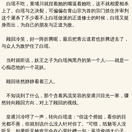
白瑶不吃，黄埔川就捏着她的嘴逼着她吃，这不就相爱相杀
上了。白瑶与之决裂，可偏偏在青山宗为首的宗门抓住并审判
这个屠杀了不少看不上白瑶做派的正道修士的时候，白瑶又挺
身而出，为自己的朋友与正道为敌。
顾回冷笑，好一阵折腾呢，最后把青云道君也折腾进去了，
与众人为敌护住了白瑶。
当时就听说，妖王之子为白瑶掏黑丹的第一个人——就是一
心痴恋他的一个花妖。
顾回依然静静看着三人。
不知说到了什么，那个含着风流笑容的皇甫川目光一寒，骤
然转向顾回方向，对上了顾回的视线。
皇甫川冷哼了一声，转向白瑶道：“你这个师姐，看你的目
光都不善，你就别说什么没人针对你了。”可惜，纸魅等人没
听见，如果听见她肯定会在心里吐槽一句：风流俊俏大公子，