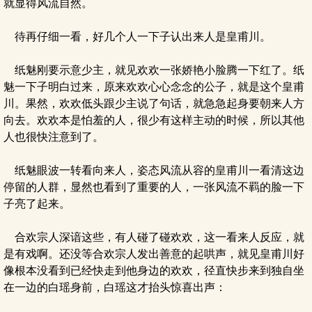
就显得风流自然。
待再仔细一看，好几个人一下子认出来人是皇甫川。
纸魅刚要示意少主，就见欢欢一张娇艳小脸腾一下红了。纸
魅一下子明白过来，原来欢欢心心念念的公子，就是这个皇甫
川。果然，欢欢低头跟少主说了句话，就急急起身要朝来人方
向去。欢欢本是怕羞的人，很少有这样主动的时候，所以其他
人也很快注意到了。
纸魅眼波一转看向来人，姿态风流从容的皇甫川一看清这边
停留的人群，显然也看到了重要的人，一张风流不羁的脸一下
子亮了起来。
合欢宗人深谙这些，有人碰了碰欢欢，这一看来人反应，就
是有戏啊。还没等合欢宗人发出善意的起哄声，就见皇甫川好
像根本没看到已经快走到他身边的欢欢，径直快步来到独自坐
在一边的白瑶身前，白瑶这才抬头惊喜出声：