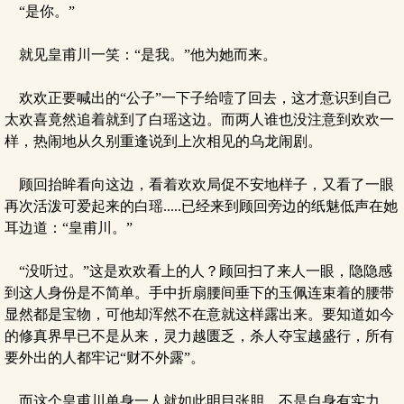
“是你。”
就见皇甫川一笑：“是我。”他为她而来。
欢欢正要喊出的“公子”一下子给噎了回去，这才意识到自己
太欢喜竟然追着就到了白瑶这边。而两人谁也没注意到欢欢一
样，热闹地从久别重逢说到上次相见的乌龙闹剧。
顾回抬眸看向这边，看着欢欢局促不安地样子，又看了一眼
再次活泼可爱起来的白瑶.....已经来到顾回旁边的纸魅低声在她
耳边道：“皇甫川。”
“没听过。”这是欢欢看上的人？顾回扫了来人一眼，隐隐感
到这人身份是不简单。手中折扇腰间垂下的玉佩连束着的腰带
显然都是宝物，可他却浑然不在意就这样露出来。要知道如今
的修真界早已不是从来，灵力越匮乏，杀人夺宝越盛行，所有
要外出的人都牢记“财不外露”。
而这个皇甫川单身一人就如此明目张胆，不是自身有实力，