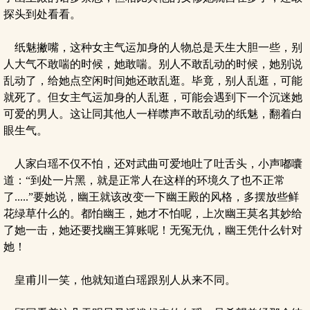
探头到处看看。
纸魅撇嘴，这种女主气运加身的人物总是天生大胆一些，别
人大气不敢喘的时候，她敢喘。别人不敢乱动的时候，她别说
乱动了，给她点空闲时间她还敢乱逛。毕竟，别人乱逛，可能
就死了。但女主气运加身的人乱逛，可能会遇到下一个沉迷她
可爱的男人。这让同其他人一样噤声不敢乱动的纸魅，翻着白
眼生气。
人家白瑶不仅不怕，还对武曲可爱地吐了吐舌头，小声嘟囔
道：“到处一片黑，就是正常人在这样的环境久了也不正常
了.....”要她说，幽王就该改变一下幽王殿的风格，多摆放些鲜
花绿草什么的。都怕幽王，她才不怕呢，上次幽王莫名其妙给
了她一击，她还要找幽王算账呢！无冤无仇，幽王凭什么针对
她！
皇甫川一笑，他就知道白瑶跟别人从来不同。