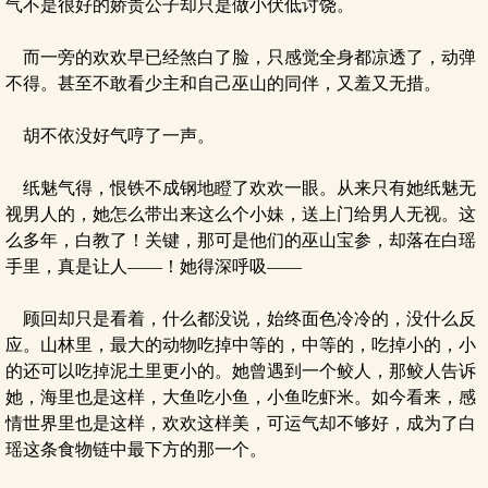
气不是很好的娇贵公子却只是做小伏低讨饶。
而一旁的欢欢早已经煞白了脸，只感觉全身都凉透了，动弹
不得。甚至不敢看少主和自己巫山的同伴，又羞又无措。
胡不依没好气哼了一声。
纸魅气得，恨铁不成钢地瞪了欢欢一眼。从来只有她纸魅无
视男人的，她怎么带出来这么个小妹，送上门给男人无视。这
么多年，白教了！关键，那可是他们的巫山宝参，却落在白瑶
手里，真是让人——！她得深呼吸——
顾回却只是看着，什么都没说，始终面色冷冷的，没什么反
应。山林里，最大的动物吃掉中等的，中等的，吃掉小的，小
的还可以吃掉泥土里更小的。她曾遇到一个鲛人，那鲛人告诉
她，海里也是这样，大鱼吃小鱼，小鱼吃虾米。如今看来，感
情世界里也是这样，欢欢这样美，可运气却不够好，成为了白
瑶这条食物链中最下方的那一个。