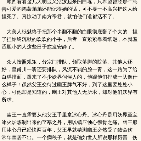
顾回看着这几天明显又活泼起来的白瑶，只希望曾经那个纯
善可爱的鸿蒙弟弟还能记得她的话，可不要一不高兴把这人给
捏死了。真惊动了南方帝君，就怕他们谁都活不了。
大美人纸魅终于把那个半翻不翻的白眼彻底翻了个大的，捏
了捏始终沉默的欢欢的小手，后者一直紧紧靠着纸魅，本就羞
涩胆小的人这些日子愈发安静了。
众人按照规矩，分宗门排队，领取落脚的院落。其他人还
好，皇甫川一听还要排队，风流不羁的脸一青，这一路为了给
白瑶排面，跟来了不少妖界伺候人的，他跟他们排成一队像什
么样子！虽然父王交待过幽王脾气不好，到了这里要处处小
心，可他却是知道的，幽王对其他人无所求，却对他们妖界有
所求。
幽王一直需要从他父王手里拿冰心丹。冰心丹是用妖界至宝
冰火炉炼制出来的至寒之丹，用以镇压蚀心彻骨之痛。幽王服
用冰心丹已经快两百年，父王早就猜测幽王必然受了致命伤，
常年幽居不出。一个病秧子，就是确如世人所说那样厉害，伤