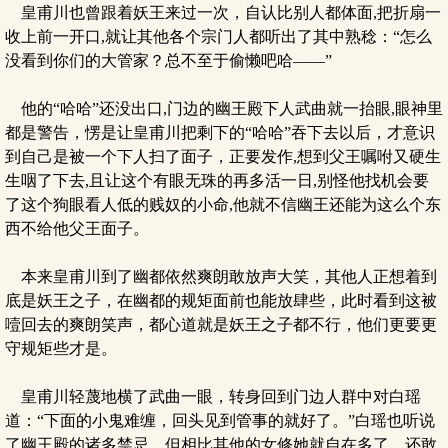
皇甫川也曾跟着妖王来过一次，自认比别人都体面,把折扇一
收上前一开口,就让其他各个宗门人都听出了其中熟稔：“怎么
没看到你们的大管家？总不至于偷懒吧哈——”
他的“哈哈”还没出口,门边的幽王殿下人武曲就一抬眼,眼神里
都是警告，愣是让皇甫川把剩下的“哈哈”吞下去以后，才意识
到自己是被一个下人扫了面子，正要发作,想到父王嘱咐又硬生
生咽了下去,且让这个有眼无珠的再多活一日,别怪他找机会要
了这个狗眼看人低的贱奴的小命,他就不信幽王还能为这么个东
西不给他父王面子。
本来皇甫川到了幽都依然爽朗敢放声大笑，其他人正想着到
底是妖王之子，在幽都的规矩面前也能放肆些，此时看到这被
噎回去的爽朗笑声，都心道就是妖王之子都不行，他们更要更
守规矩些才是。
皇甫川轻蔑地横了武曲一眼，转身回到门边人群中对白瑶
道：“下面的小鬼难缠，回头见到管事的就好了。”白瑶也听说
了幽王殿的诸多禁忌，但相比其他的女修她就自在多了，还敢