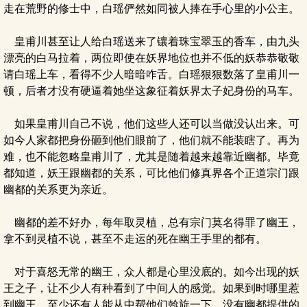
走在荒野的修士中，白瑶俨然如同被人捧在手心里的小公主。
皇甫川甚至让人给白瑶送来了镶着珠宝翠玉的香车，由九头
漂亮的白马拉着，两位即使在妖界地位也并不低的妖恭恭敬敬
请白瑶上车，看得不少人暗暗咋舌。白瑶狠狠数落了皇甫川一
顿，后者才没有硬逼着她坐这象征着妖界太子妃身份的马车。
如果皇甫川自己不说，他们这些人还可以当做没认出来。可
如今人家都把身份砸到他们眼前了，他们就不能装瞎了。再为
难，也不能忽略皇甫川了，尤其是随着越来越靠近幽都。毕竟
都知道，妖王跟幽都的关系，可比他们修真界各个正道宗门跟
幽都的关系更为亲近。
幽都的差不好办，每年取灵植，总有宗门莫名得罪了幽王，
拿不到灵植不说，甚至不走运的死在幽王手里的都有。
对于喜怒无常的幽王，众人都是心里没底的。如今出现的妖
王之子，让不少人有种看到了中间人的感觉。如果到时哪里惹
到幽王，至少还有人能从中帮他们斡旋一下。没有幽都提供的