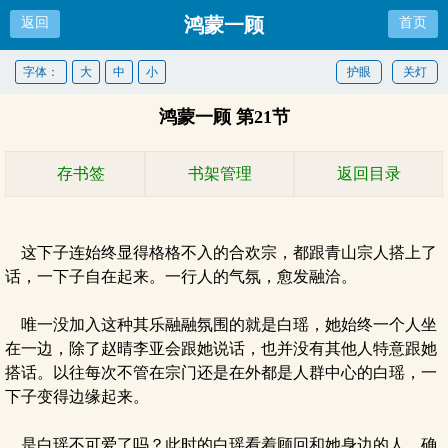
鸿蒙一顾
返回
首页
字体：
大
中
小
护眼
关灯
鸿蒙一顾 第21节
存书签
书架管理
返回目录
这下子连始终显得格格不入的合欢宗，都跟青山宗人搭上了
话，一下子自在起来。一行人的气氛，愈发融洽。
唯一没加入这种其乐融融氛围的就是白瑶，她始终一个人坐
在一边，除了赵晴李亚会跟她说话，也并没有其他人特意跟她
搭话。以往每次不管在宗门还是在外都是人群中心的白瑶，一
下子变得边缘起来。
是白瑶不可爱了吗？此时的白瑶看着顾回和她身边的人，确