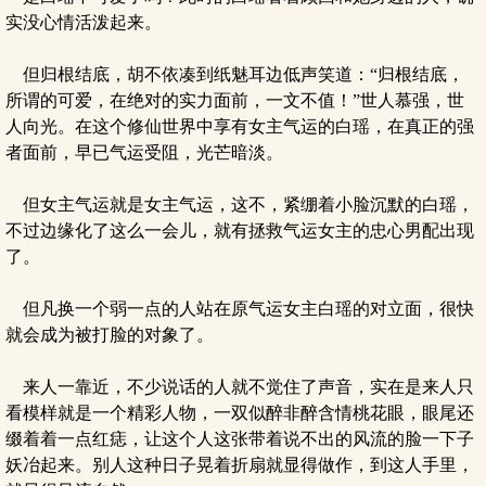
实没心情活泼起来。
但归根结底，胡不依凑到纸魅耳边低声笑道：“归根结底，
所谓的可爱，在绝对的实力面前，一文不值！”世人慕强，世
人向光。在这个修仙世界中享有女主气运的白瑶，在真正的强
者面前，早已气运受阻，光芒暗淡。
但女主气运就是女主气运，这不，紧绷着小脸沉默的白瑶，
不过边缘化了这么一会儿，就有拯救气运女主的忠心男配出现
了。
但凡换一个弱一点的人站在原气运女主白瑶的对立面，很快
就会成为被打脸的对象了。
来人一靠近，不少说话的人就不觉住了声音，实在是来人只
看模样就是一个精彩人物，一双似醉非醉含情桃花眼，眼尾还
缀着着一点红痣，让这个人这张带着说不出的风流的脸一下子
妖冶起来。别人这种日子晃着折扇就显得做作，到这人手里，