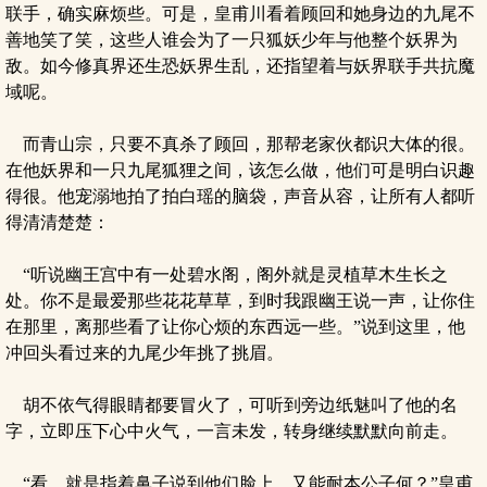
联手，确实麻烦些。可是，皇甫川看着顾回和她身边的九尾不
善地笑了笑，这些人谁会为了一只狐妖少年与他整个妖界为
敌。如今修真界还生恐妖界生乱，还指望着与妖界联手共抗魔
域呢。
而青山宗，只要不真杀了顾回，那帮老家伙都识大体的很。
在他妖界和一只九尾狐狸之间，该怎么做，他们可是明白识趣
得很。他宠溺地拍了拍白瑶的脑袋，声音从容，让所有人都听
得清清楚楚：
“听说幽王宫中有一处碧水阁，阁外就是灵植草木生长之
处。你不是最爱那些花花草草，到时我跟幽王说一声，让你住
在那里，离那些看了让你心烦的东西远一些。”说到这里，他
冲回头看过来的九尾少年挑了挑眉。
胡不依气得眼睛都要冒火了，可听到旁边纸魅叫了他的名
字，立即压下心中火气，一言未发，转身继续默默向前走。
“看，就是指着鼻子说到他们脸上，又能耐本公子何？”皇甫