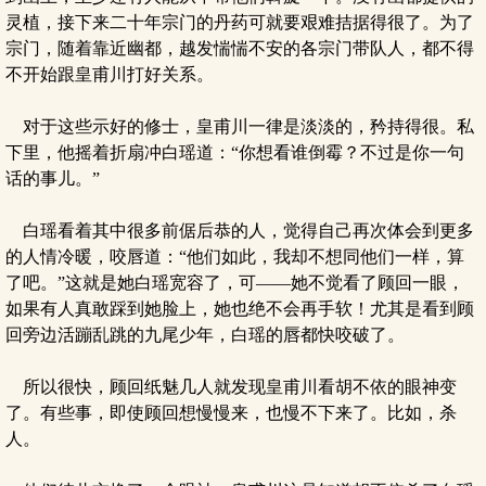
灵植，接下来二十年宗门的丹药可就要艰难拮据得很了。为了
宗门，随着靠近幽都，越发惴惴不安的各宗门带队人，都不得
不开始跟皇甫川打好关系。
对于这些示好的修士，皇甫川一律是淡淡的，矜持得很。私
下里，他摇着折扇冲白瑶道：“你想看谁倒霉？不过是你一句
话的事儿。”
白瑶看着其中很多前倨后恭的人，觉得自己再次体会到更多
的人情冷暖，咬唇道：“他们如此，我却不想同他们一样，算
了吧。”这就是她白瑶宽容了，可——她不觉看了顾回一眼，
如果有人真敢踩到她脸上，她也绝不会再手软！尤其是看到顾
回旁边活蹦乱跳的九尾少年，白瑶的唇都快咬破了。
所以很快，顾回纸魅几人就发现皇甫川看胡不依的眼神变
了。有些事，即使顾回想慢慢来，也慢不下来了。比如，杀
人。