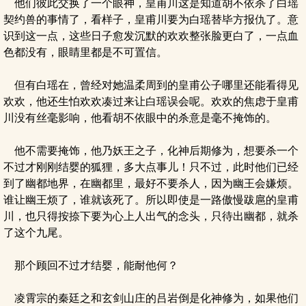
他们彼此交换了一个眼神，皇甫川这是知道胡不依杀了白瑶
契约兽的事情了，看样子，皇甫川要为白瑶替毕方报仇了。意
识到这一点，这些日子愈发沉默的欢欢整张脸更白了，一点血
色都没有，眼睛里都是不可置信。
但有白瑶在，曾经对她温柔周到的皇甫公子哪里还能看得见
欢欢，他还生怕欢欢凑过来让白瑶误会呢。欢欢的焦虑于皇甫
川没有丝毫影响，他看胡不依眼中的杀意是毫不掩饰的。
他不需要掩饰，他乃妖王之子，化神后期修为，想要杀一个
不过才刚刚结婴的狐狸，多大点事儿！只不过，此时他们已经
到了幽都地界，在幽都里，最好不要杀人，因为幽王会嫌烦。
谁让幽王烦了，谁就该死了。所以即使是一路傲慢跋扈的皇甫
川，也只得按捺下要为心上人出气的念头，只待出幽都，就杀
了这个九尾。
那个顾回不过才结婴，能耐他何？
凌霄宗的秦廷之和玄剑山庄的吕岩倒是化神修为，如果他们