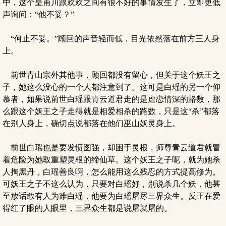
中，这个皇甫川跟欢欢之间有很不好的事情发生了，立即更低
声询问：“他不妥？”
“何止不妥。”顾回的声音轻而低，目光依然落在前方三人身
上。
前世青山宗外其他事，顾回都没有留心，但关于这个妖王之
子，她这么没心的一个人都注意到了。这可是白瑶的另一个仰
慕者，如果说前世白瑶跟青云道君走的是虐恋情深的路数，那
么跟这个妖王之子走得就是相爱相杀的路数，只是这“杀”都落
在别人身上，确切点说都落在他们巫山妖灵身上。
前世白瑶也是要发愤图强，却困于灵根，师尊青云道君就冒
着危险为她取重塑灵根的缔仙草。这个妖王之子呢，就为她杀
人掏黑丹，白瑶善良啊，怎么能用这么残忍的方式提高修为。
可妖王之子不这么认为，只要对白瑶好，别说杀几个妖，他甚
至放话敢有人为难白瑶，他要为白瑶屠尽三界众生。反正在爱
得红了眼的人眼里，三界众生都是说屠就屠的。