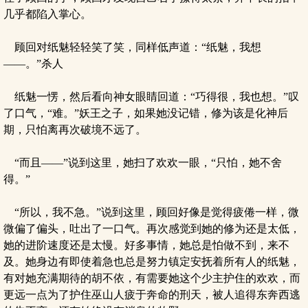
几乎都陷入掌心。
顾回对纸魅轻轻笑了笑，同样低声道：“纸魅，我想
——。”杀人
纸魅一愣，然后看向神女眼睛回道：“巧得很，我也想。”叹
了口气，“难。”妖王之子，如果她没记错，修为该是化神后
期，只怕离再次破境不远了。
“而且——”说到这里，她扫了欢欢一眼，“只怕，她不舍
得。”
“所以，我不急。”说到这里，顾回好像是觉得疲倦一样，微
微偏了偏头，吐出了一口气。再次感觉到她的修为还是太低，
她的进阶速度还是太慢。好多事情，她总是怕做不到，来不
及。她身边有即使着急也总是努力镇定安抚着所有人的纸魅，
有对她充满期待的胡不依，有需要她这个少主护住的欢欢，而
更远一点为了护住巫山人疲于奔命的刑天，被人追得东奔西逃